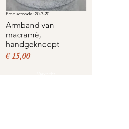
Productcode: 20-3-20
Armband van
macramé,
handgeknoopt
Prijs
€ 15,00
Verkocht
Product informatie (1 op
voorraad)
Handgeknoopte macramé
armband
Love for pearls -
Love4pearls.nl