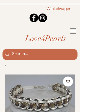
Winkelwagen
Love4Pearls