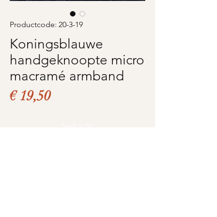
Productcode: 20-3-19
Koningsblauwe
handgeknoopte micro
macramé armband
Prijs
€ 19,50
Verkocht
Product informatie (1 op
voorraad)
Koningsblauwe
handgeknoopte micro
Love for pearls -
Love4pearls.nl