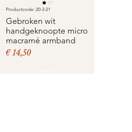
Productcode: 20-3-21
Gebroken wit
handgeknoopte micro
macramé armband
Prijs
€ 14,50
Verkocht
Product informatie ( 1 op
voorraad)
Gebroken wit handgeknoopte
micro macramé armband met
Love for pearls -
wit,champagne en bruine
Love4pearls.nl