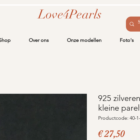
Love4Pearls
Shop
Over ons
Onze modellen
Foto's
925 zilvere
kleine parel
Productcode: 40-1
Prij
€ 27,50