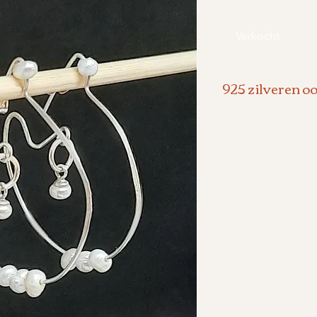
Verkocht
925 zilveren o
- 925 zilveren 
- Eigen ontwer
-
oorbellen 40 m
- 5 kleine witte