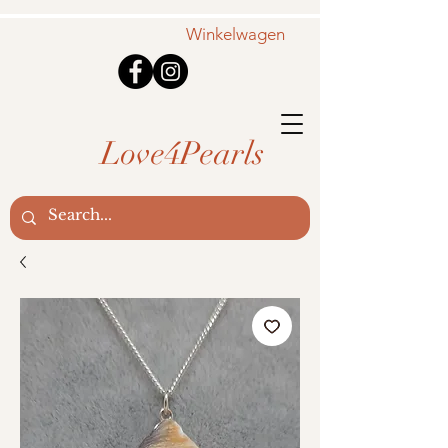
Winkelwagen
Love4Pearls