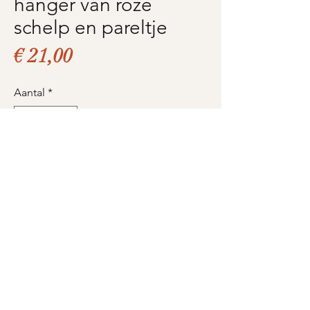
hanger van roze
schelp en pareltje
Prijs
€ 21,00
Aantal
*
In winkelwagen
Nu kopen
Product informatie (1 op
voorraad)
Zilveren halsketting met