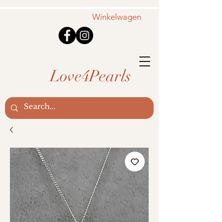
Winkelwagen
Love4Pearls