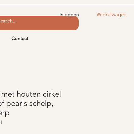
Winkelwagen
Inloggen
Contact
 met houten cirkel
f pearls schelp,
erp
-1