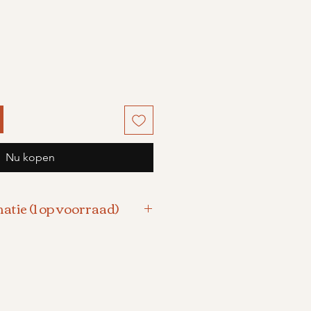
s
Nu kopen
atie (1 op voorraad)
n houten cirkel met draad
met een mother of pearls
 faux leder koord.