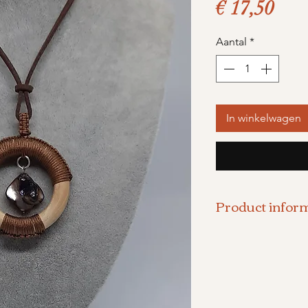
Prij
€ 17,50
Aantal
*
In winkelwagen
Product inform
Halsketting va
in combinatie 
schelp en bruin