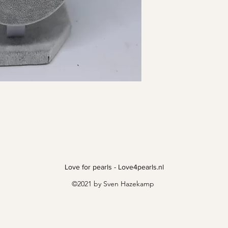
- Eigen ontwer
- De grootte v
- Verschuifbaar
- Oogje is zilver
Love for pearls - Love4pearls.nl
©2021 by Sven Hazekamp