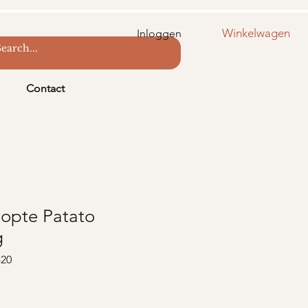
Winkelwagen
Inloggen
Contact
opte Patato
g
-20
s