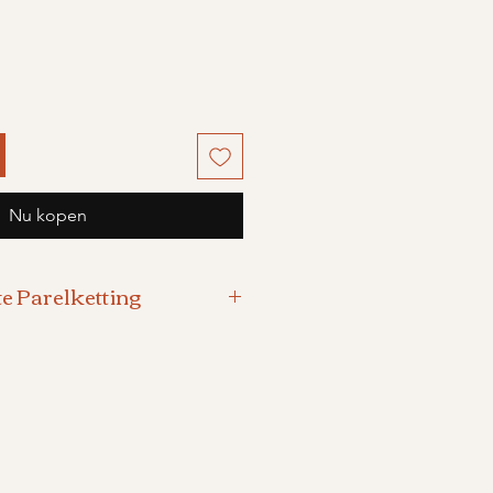
Nu kopen
 Parelketting
o zoetwater Parels 8 mm.
t
angertje, met parel
lot, 16 mm.