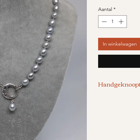
Aantal
*
In winkelwagen
Handgeknoopte
-Zilveren Potat
-Handgeknoop
- Afneembaar h
- Lengte 46cm.
-925 zilveren s