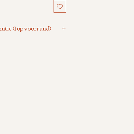
atie (1 op voorraad)
t roze-wit parel
 10 mm.
g 42 cm.