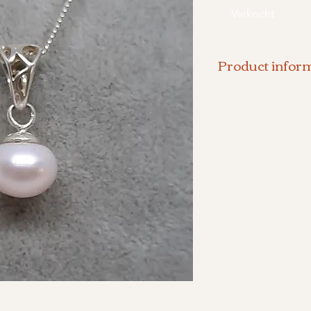
Verkocht
Product inform
Hanger met lich
- Grootte parel
- Lengte kettin
- 925 zilver