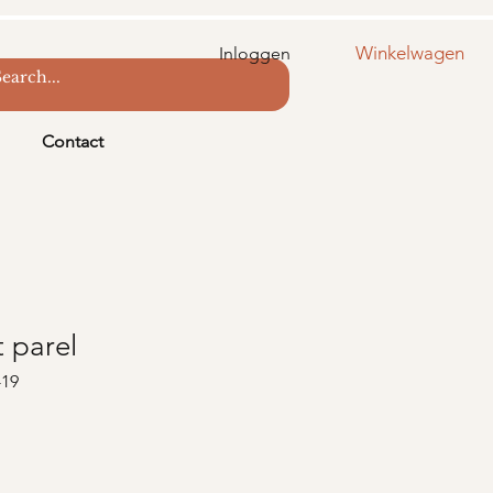
Winkelwagen
Inloggen
Contact
 parel
-19
s