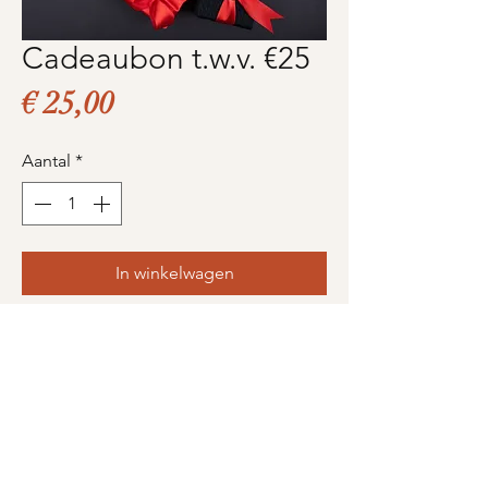
Cadeaubon t.w.v. €25
Prijs
€ 25,00
Aantal
*
In winkelwagen
Nu kopen
Product informatie
U krijgt uw cadeaubon ter
waarde van het aankoop