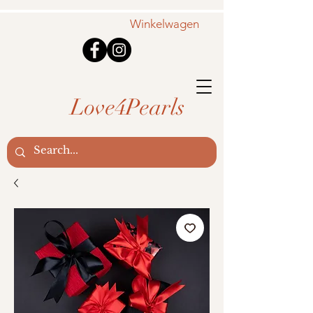
Winkelwagen
Love4Pearls