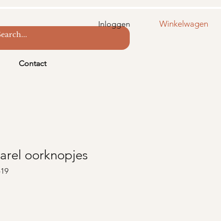
Winkelwagen
Inloggen
Contact
parel oorknopjes
-19
s