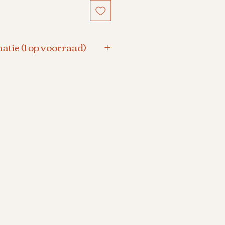
atie (1 op voorraad)
l oorknopjes
rels 7-8 mm.
oorstekers