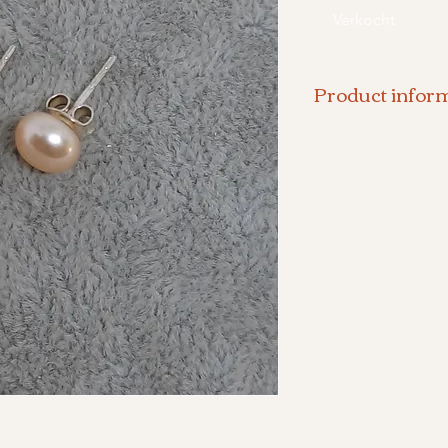
Verkocht
Product inform
Licht roze pare
- Grootte vd pa
- 925 zilveren 