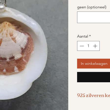
geen (optioneel)
Aantal
*
In winkelwagen
925 zilveren k
- 925 zilveren k