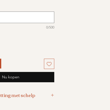
0/500
Nu kopen
etting met schelp
etting, 42 cm.