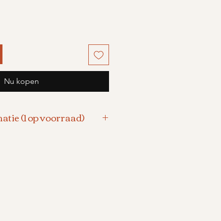
Nu kopen
atie (1 op voorraad)
orknopjes.
n de parels is 6mm.
oorstekers