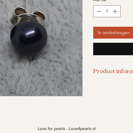
In winkelwagen
Product inform
Zwarte parel o
- De grootte va
- 925 zilveren 
Love for pearls - Love4pearls.nl