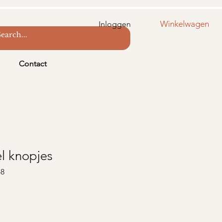
Winkelwagen
Inloggen
Contact
l knopjes
-8
s