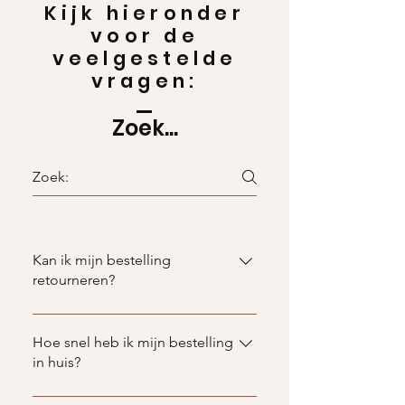
Kijk hieronder
voor de
veelgestelde
vragen:
Zoek...
Kan ik mijn bestelling
retourneren?
U kunt uw bestelling binnen 14
dagen retour sturen. U kunt ons
Hoe snel heb ik mijn bestelling
een mail sturen op
in huis?
love4pearls2@gmail.com met uw
Wij versturen uw bestelling binnen